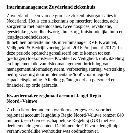
Interimmanagement Zuyderland ziekenhuis
Zuyderland is een van de grootste ziekenhuisorganisaties in
Nederland. Het is een ziekenhuis op meerdere locaties, acht
zorgcentra met buitenlocaties, twee hospices, revalidatie,
geestelijke gezondheidszorg, thuiszorg, huishoudelijke hulp en
jeugdgezondheidszorg.
Ik heb hen ondersteund als interimmanager RVE Kwaliteit,
Veiligheid & Bedrijfsvoering (april 2016 t/m januari 2017). In
deze periode opdracht gerealiseerd om te komen tot een
(gedragen) toekomstvisie Kwaliteit & Veiligheid, ontwikkeling
en implementatie van risicomanagement, inrichting van
managementinformatiesysteem, verbetering sturing, versterking
bedrijfsvoering door implementatie 'tool' voor integrale
capaciteitsplanning. Afdeling geïntegreerd en personeel en
financieel op orde gebracht.
Kwartiermaker regionaal account Jeugd Regio
Noord=Veluwe
Zo ben ik onder andere kwartiermaker geweest voor het
regionaal account Jeugdhulp Regio Noord-Veluwe (omzet €40
miljoen). een Gemeenschappelijke Regeling (GR) met zes
deelnemende gemeenten. De binnen de GR voor Jeugdhulp
verantwoordelijke wethouder was opdrachtgever.