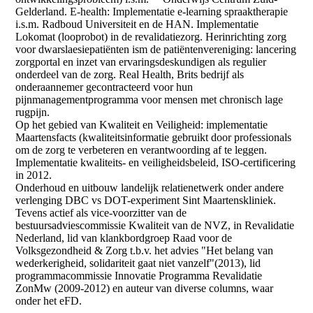
Gelderland. E-health: Implementatie e-learning spraaktherapie
i.s.m. Radboud Universiteit en de HAN. Implementatie
Lokomat (looprobot) in de revalidatiezorg. Herinrichting zorg
voor dwarslaesiepatiënten ism de patiëntenvereniging: lancering
zorgportal en inzet van ervaringsdeskundigen als regulier
onderdeel van de zorg. Real Health, Brits bedrijf als
onderaannemer gecontracteerd voor hun
pijnmanagementprogramma voor mensen met chronisch lage
rugpijn.
Op het gebied van Kwaliteit en Veiligheid: implementatie
Maartensfacts (kwaliteitsinformatie gebruikt door professionals
om de zorg te verbeteren en verantwoording af te leggen.
Implementatie kwaliteits- en veiligheidsbeleid, ISO-certificering
in 2012.
Onderhoud en uitbouw landelijk relatienetwerk onder andere
verlenging DBC vs DOT-experiment Sint Maartenskliniek.
Tevens actief als vice-voorzitter van de
bestuursadviescommissie Kwaliteit van de NVZ, in Revalidatie
Nederland, lid van klankbordgroep Raad voor de
Volksgezondheid & Zorg t.b.v. het advies "Het belang van
wederkerigheid, solidariteit gaat niet vanzelf"(2013), lid
programmacommissie Innovatie Programma Revalidatie
ZonMw (2009-2012) en auteur van diverse columns, waar
onder het eFD.