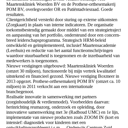
Maartenskliniek Woerden BV en de Prothese-orthesemakerij
POM BV, overlegvoerder OR en Patiëntadviesraad. Goede
resultaten.
Clientgerichtheid versterkt door sturing op externe uitkomsten
(Zorgkaart) in plaats van interne indicatoren. De organisatie
toekomstbestendig gemaakt door middel van een strategietraject
en aanpassing van het portfolio, ondersteund door een concern-
breed leiderschapsprogramma. Strategisch HRM-beleid
ontwikkeld en geïmplementeerd, inclusief Maartensacademie
(Leerhuis) en reductie van het aantal functieomschrijvingen
waardoor stuurbaarheid is toegenomen en de inzetbaarheid van
medewerkers is toegenomen.
Nieuwe vestigingen uitgebouwd: Maartenskliniek Woerden
(omzet 30 miljoen), functioneerde bij mijn vertrek kwalitatief
uitstekend en financieel gezond. Nieuwe vestiging Boxmeer in
2013 opgezet. Prothese-orthesemakerij POM BV (omzet ca. 10
miljoen) in 2011 verkocht aan een internationale
branchegenoot.
Realisatie innovatie in samenwerking met partners
(zorginhoudelijk & verdienmodel). Voorbeelden daarvan:
herinrichting reumazorg, onderzoek en opleiding, door
innovatieve samenwerking met 3e (Radboud UMC) en 1e lijn,
implementatie van nieuwe producten zoals ZOOM IN (kort en
intensief: diagnostiek voor kinderen met een
ontwikkelingsprobleem) i.s.m. Onderwijs Centrum Zuid-